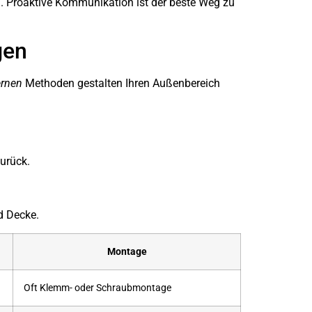
n
. Proaktive Kommunikation ist der beste Weg zu
gen
rnen
Methoden gestalten Ihren Außenbereich
urück.
d Decke.
Montage
Oft Klemm- oder Schraubmontage