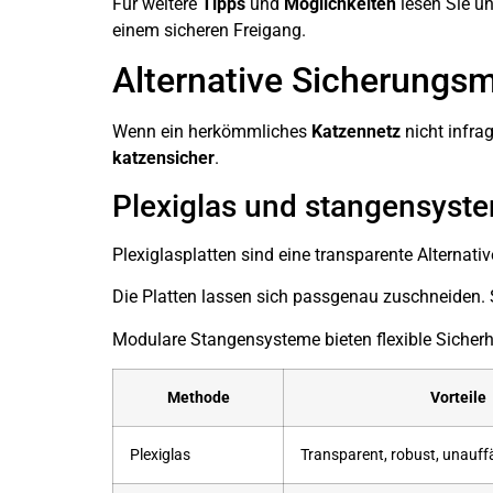
Für weitere
Tipps
und
Möglichkeiten
lesen Sie u
einem sicheren Freigang.
Alternative Sicherungs
Wenn ein herkömmliches
Katzennetz
nicht infra
katzensicher
.
Plexiglas und stangensyst
Plexiglasplatten sind eine transparente Alternati
Die Platten lassen sich passgenau zuschneiden. S
Modulare Stangensysteme bieten flexible Sicherh
Methode
Vorteile
Plexiglas
Transparent, robust, unauffä