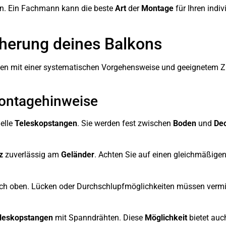
n. Ein Fachmann kann die beste
Art
der
Montage
für Ihren indi
cherung deines Balkons
ten mit einer systematischen Vorgehensweise und geeignetem Z
Montagehinweise
ielle
Teleskopstangen
. Sie werden fest zwischen
Boden
und
De
z
zuverlässig am
Geländer
. Achten Sie auf einen gleichmäßigen
h oben. Lücken oder Durchschlupfmöglichkeiten müssen vermi
leskopstangen
mit Spanndrähten. Diese
Möglichkeit
bietet auc