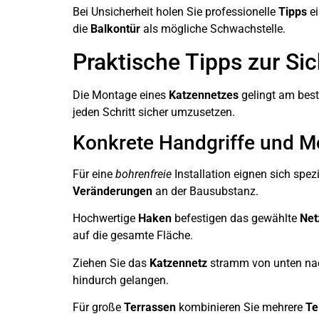
Bei Unsicherheit holen Sie professionelle
Tipps
ei
die
Balkontür
als mögliche Schwachstelle.
Praktische Tipps zur Si
Die Montage eines
Katzennetzes
gelingt am bes
jeden Schritt sicher umzusetzen.
Konkrete Handgriffe und 
Für eine
bohrenfreie
Installation eignen sich spez
Veränderungen
an der Bausubstanz.
Hochwertige
Haken
befestigen das gewählte
Net
auf die gesamte Fläche.
Ziehen Sie das
Katzennetz
stramm von unten nac
hindurch gelangen.
Für große
Terrassen
kombinieren Sie mehrere
Te