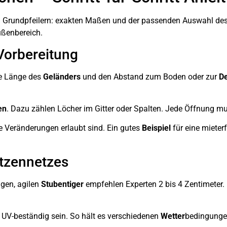
i Grundpfeilern: exakten Maßen und der passenden Auswahl de
ußenbereich.
orbereitung
ie Länge des
Geländers
und den Abstand zum Boden oder zur
D
en
. Dazu zählen Löcher im Gitter oder Spalten. Jede Öffnung m
he Veränderungen erlaubt sind. Ein gutes
Beispiel
für eine mieter
tzennetzes
ngen, agilen
Stubentiger
empfehlen Experten 2 bis 4 Zentimeter. 
e UV-beständig sein. So hält es verschiedenen
Wetter
bedingunge