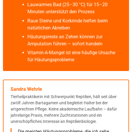
Lauwarmes Bad (25–30 °C) für 15–20
Minuten unterstützt den Prozess
Raue Steine und Korkrinde helfen beim
natürlichen Abreiben
Häutungsreste an Zehen können zur
Amputation führen – sofort handeln
Vitamin-A-Mangel ist eine häufige Ursache
für Häutungsprobleme
Sandra Wehrle
Tierheilpraktikerin mit Schwerpunkt Reptilien, hält seit über
zwölf Jahren Bartagamen und begleitet Halter bei der
artgerechten Pflege. Keine akademische Laufbahn – dafür
jahrelange Praxis, mehrere Zuchtstationen und ein
unerschöpfliches Interesse an Reptilienbiologie.
„Die meisten Häutungsprobleme, die ich sehe,