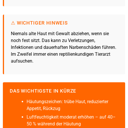
⚠ WICHTIGER HINWEIS
Niemals alte Haut mit Gewalt abziehen, wenn sie
noch fest sitzt. Das kann zu Verletzungen,
Infektionen und dauerhaften Narbenschäden führen.
Im Zweifel immer einen reptilienkundigen Tierarzt
aufsuchen.
DAS WICHTIGSTE IN KÜRZE
Häutungszeichen: trübe Haut, reduzierter
Appetit, Rückzug
Luftfeuchtigkeit moderat erhöhen – auf 40–
50 % während der Häutung