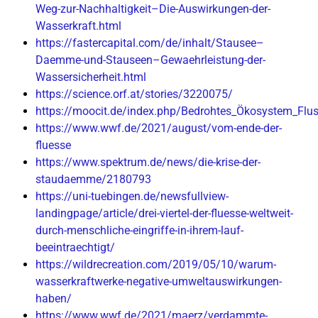
Weg-zur-Nachhaltigkeit–Die-Auswirkungen-der-
Wasserkraft.html
https://fastercapital.com/de/inhalt/Stausee–
Daemme-und-Stauseen–Gewaehrleistung-der-
Wassersicherheit.html
https://science.orf.at/stories/3220075/
https://moocit.de/index.php/Bedrohtes_Ökosystem_Flu
https://www.wwf.de/2021/august/vom-ende-der-
fluesse
https://www.spektrum.de/news/die-krise-der-
staudaemme/2180793
https://uni-tuebingen.de/newsfullview-
landingpage/article/drei-viertel-der-fluesse-weltweit-
durch-menschliche-eingriffe-in-ihrem-lauf-
beeintraechtigt/
https://wildrecreation.com/2019/05/10/warum-
wasserkraftwerke-negative-umweltauswirkungen-
haben/
https://www.wwf.de/2021/maerz/verdammte-