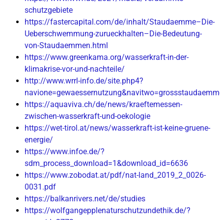
schutzgebiete
https://fastercapital.com/de/inhalt/Staudaemme–Die-
Ueberschwemmung-zurueckhalten–Die-Bedeutung-
von-Staudaemmen.html
https://www.greenkama.org/wasserkraft-in-der-
klimakrise-vor-und-nachteile/
http://www.wrrl-info.de/site.php4?
navione=gewaessernutzung&navitwo=grossstaudaemm
https://aquaviva.ch/de/news/kraeftemessen-
zwischen-wasserkraft-und-oekologie
https://wet-tirol.at/news/wasserkraft-ist-keine-gruene-
energie/
https://www.infoe.de/?
sdm_process_download=1&download_id=6636
https://www.zobodat.at/pdf/nat-land_2019_2_0026-
0031.pdf
https://balkanrivers.net/de/studies
https://wolfgangepplenaturschutzundethik.de/?