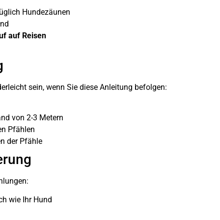
züglich Hundezäunen
und
f auf Reisen
g
erleicht sein, wenn Sie diese Anleitung befolgen:
and von 2-3 Metern
en Pfählen
n der Pfähle
ierung
hlungen:
ch wie Ihr Hund