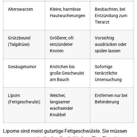
Alterswarzen
Kleine, harmlose
Beobachten, bei
Hautwucherungen
Entzündung zum
Tierarzt
Grützbeutel
Größerer, oft
Vorsichtig
(Talgdrüse)
entzündeter
ausdrücken oder
Knoten
spülen lassen
Gesäugetumor
Knötchen bis
Sofortige
große Geschwulst
tierärztliche
am Bauch
Untersuchung
Lipom
Weicher,
Entfernen nur bei
(Fettgeschwulst)
langsamer
Behinderung
wachsender
Knubbel
Lipome sind meist gutartige Fettgeschwülste. Sie müssen