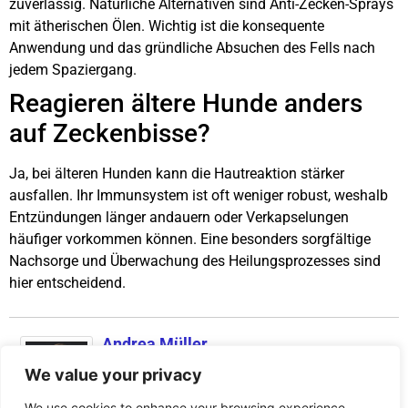
zuverlässig. Natürliche Alternativen sind Anti-Zecken-Sprays
mit ätherischen Ölen. Wichtig ist die konsequente
Anwendung und das gründliche Absuchen des Fells nach
jedem Spaziergang.
Reagieren ältere Hunde anders
auf Zeckenbisse?
Ja, bei älteren Hunden kann die Hautreaktion stärker
ausfallen. Ihr Immunsystem ist oft weniger robust, weshalb
Entzündungen länger andauern oder Verkapselungen
häufiger vorkommen können. Eine besonders sorgfältige
Nachsorge und Überwachung des Heilungsprozesses sind
hier entscheidend.
Andrea Müller
Andrea, 40 Jahre alt und Mutter von zwei Kindern, hat
We value your privacy
für verschiedene Online-Redaktionen gearbeitet. Ihre
Leidenschaft fürs Lesen und zu Tieren begleitet sie
We use cookies to enhance your browsing experience,